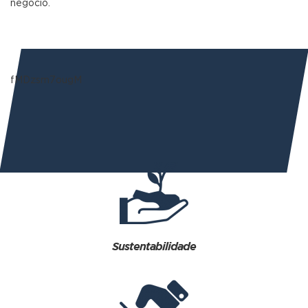
negócio.
fMDzsm7ougM
Sustentabilidade